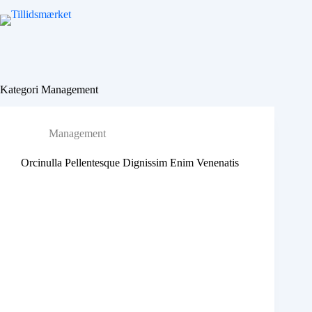
Fortsæt
til
indhold
Kategori
Management
Management
Orcinulla Pellentesque Dignissim Enim Venenatis