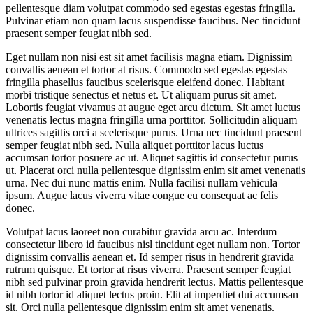
pellentesque diam volutpat commodo sed egestas egestas fringilla.
Pulvinar etiam non quam lacus suspendisse faucibus. Nec tincidunt
praesent semper feugiat nibh sed.
Eget nullam non nisi est sit amet facilisis magna etiam. Dignissim
convallis aenean et tortor at risus. Commodo sed egestas egestas
fringilla phasellus faucibus scelerisque eleifend donec. Habitant
morbi tristique senectus et netus et. Ut aliquam purus sit amet.
Lobortis feugiat vivamus at augue eget arcu dictum. Sit amet luctus
venenatis lectus magna fringilla urna porttitor. Sollicitudin aliquam
ultrices sagittis orci a scelerisque purus. Urna nec tincidunt praesent
semper feugiat nibh sed. Nulla aliquet porttitor lacus luctus
accumsan tortor posuere ac ut. Aliquet sagittis id consectetur purus
ut. Placerat orci nulla pellentesque dignissim enim sit amet venenatis
urna. Nec dui nunc mattis enim. Nulla facilisi nullam vehicula
ipsum. Augue lacus viverra vitae congue eu consequat ac felis
donec.
Volutpat lacus laoreet non curabitur gravida arcu ac. Interdum
consectetur libero id faucibus nisl tincidunt eget nullam non. Tortor
dignissim convallis aenean et. Id semper risus in hendrerit gravida
rutrum quisque. Et tortor at risus viverra. Praesent semper feugiat
nibh sed pulvinar proin gravida hendrerit lectus. Mattis pellentesque
id nibh tortor id aliquet lectus proin. Elit at imperdiet dui accumsan
sit. Orci nulla pellentesque dignissim enim sit amet venenatis.