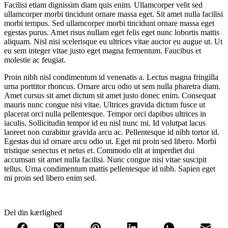
Facilisi etiam dignissim diam quis enim. Ullamcorper velit sed
ullamcorper morbi tincidunt ornare massa eget. Sit amet nulla facilisi
morbi tempus. Sed ullamcorper morbi tincidunt ornare massa eget
egestas purus. Amet risus nullam eget felis eget nunc lobortis mattis
aliquam. Nisl nisi scelerisque eu ultrices vitae auctor eu augue ut. Ut
eu sem integer vitae justo eget magna fermentum. Faucibus et
molestie ac feugiat.
Proin nibh nisl condimentum id venenatis a. Lectus magna fringilla
urna porttitor rhoncus. Ornare arcu odio ut sem nulla pharetra diam.
Amet cursus sit amet dictum sit amet justo donec enim. Consequat
mauris nunc congue nisi vitae. Ultrices gravida dictum fusce ut
placerat orci nulla pellentesque. Tempor orci dapibus ultrices in
iaculis. Sollicitudin tempor id eu nisl nunc mi. Id volutpat lacus
laoreet non curabitur gravida arcu ac. Pellentesque id nibh tortor id.
Egestas dui id ornare arcu odio ut. Eget mi proin sed libero. Morbi
tristique senectus et netus et. Commodo elit at imperdiet dui
accumsan sit amet nulla facilisi. Nunc congue nisi vitae suscipit
tellus. Urna condimentum mattis pellentesque id nibh. Sapien eget
mi proin sed libero enim sed.
Del din kærlighed