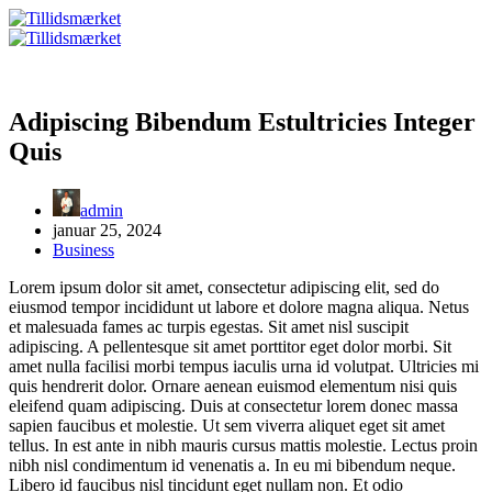
Fortsæt
til
indhold
Adipiscing Bibendum Estultricies Integer
Quis
admin
januar 25, 2024
Business
Lorem ipsum dolor sit amet, consectetur adipiscing elit, sed do
eiusmod tempor incididunt ut labore et dolore magna aliqua. Netus
et malesuada fames ac turpis egestas. Sit amet nisl suscipit
adipiscing. A pellentesque sit amet porttitor eget dolor morbi. Sit
amet nulla facilisi morbi tempus iaculis urna id volutpat. Ultricies mi
quis hendrerit dolor. Ornare aenean euismod elementum nisi quis
eleifend quam adipiscing. Duis at consectetur lorem donec massa
sapien faucibus et molestie. Ut sem viverra aliquet eget sit amet
tellus. In est ante in nibh mauris cursus mattis molestie. Lectus proin
nibh nisl condimentum id venenatis a. In eu mi bibendum neque.
Libero id faucibus nisl tincidunt eget nullam non. Et odio