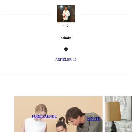
admin
ARTIKLER: 10
FOREGÅENDE
NÆSTE
Consequat
Netuset
Interdum
Malesuada
Varius Sitamet