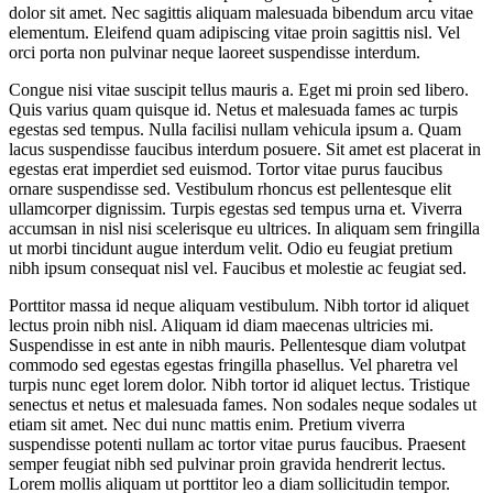
dolor sit amet. Nec sagittis aliquam malesuada bibendum arcu vitae
elementum. Eleifend quam adipiscing vitae proin sagittis nisl. Vel
orci porta non pulvinar neque laoreet suspendisse interdum.
Congue nisi vitae suscipit tellus mauris a. Eget mi proin sed libero.
Quis varius quam quisque id. Netus et malesuada fames ac turpis
egestas sed tempus. Nulla facilisi nullam vehicula ipsum a. Quam
lacus suspendisse faucibus interdum posuere. Sit amet est placerat in
egestas erat imperdiet sed euismod. Tortor vitae purus faucibus
ornare suspendisse sed. Vestibulum rhoncus est pellentesque elit
ullamcorper dignissim. Turpis egestas sed tempus urna et. Viverra
accumsan in nisl nisi scelerisque eu ultrices. In aliquam sem fringilla
ut morbi tincidunt augue interdum velit. Odio eu feugiat pretium
nibh ipsum consequat nisl vel. Faucibus et molestie ac feugiat sed.
Porttitor massa id neque aliquam vestibulum. Nibh tortor id aliquet
lectus proin nibh nisl. Aliquam id diam maecenas ultricies mi.
Suspendisse in est ante in nibh mauris. Pellentesque diam volutpat
commodo sed egestas egestas fringilla phasellus. Vel pharetra vel
turpis nunc eget lorem dolor. Nibh tortor id aliquet lectus. Tristique
senectus et netus et malesuada fames. Non sodales neque sodales ut
etiam sit amet. Nec dui nunc mattis enim. Pretium viverra
suspendisse potenti nullam ac tortor vitae purus faucibus. Praesent
semper feugiat nibh sed pulvinar proin gravida hendrerit lectus.
Lorem mollis aliquam ut porttitor leo a diam sollicitudin tempor.