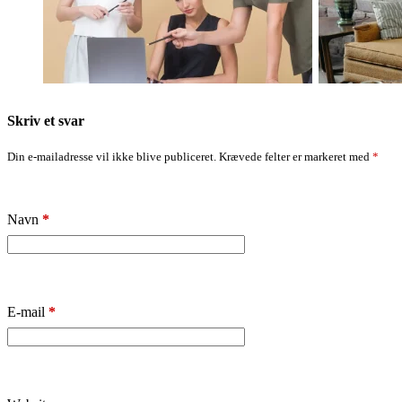
Fames Acturpis
Mattis
Ogestas
Vulputate
Skriv et svar
Din e-mailadresse vil ikke blive publiceret.
Krævede felter er markeret med
*
Navn
*
E-mail
*