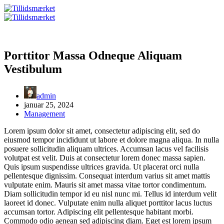
Fortsæt
til
indhold
Porttitor Massa Odneque Aliquam
Vestibulum
admin
januar 25, 2024
Management
Lorem ipsum dolor sit amet, consectetur adipiscing elit, sed do
eiusmod tempor incididunt ut labore et dolore magna aliqua. In nulla
posuere sollicitudin aliquam ultrices. Accumsan lacus vel facilisis
volutpat est velit. Duis at consectetur lorem donec massa sapien.
Quis ipsum suspendisse ultrices gravida. Ut placerat orci nulla
pellentesque dignissim. Consequat interdum varius sit amet mattis
vulputate enim. Mauris sit amet massa vitae tortor condimentum.
Diam sollicitudin tempor id eu nisl nunc mi. Tellus id interdum velit
laoreet id donec. Vulputate enim nulla aliquet porttitor lacus luctus
accumsan tortor. Adipiscing elit pellentesque habitant morbi.
Commodo odio aenean sed adipiscing diam. Eget est lorem ipsum