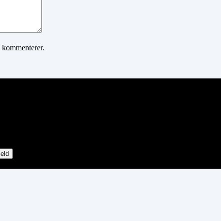
g kommenterer.
eld
Mauris Commodo Imperdiet Massa Tincidunt
25, 2024
as Sedenim Utsem Viverra Aliqueteget
25, 2024