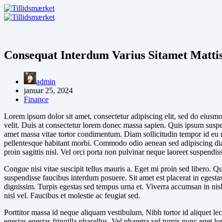
Fortsæt
til
indhold
Consequat Interdum Varius Sitamet Mattis
admin
januar 25, 2024
Finance
Lorem ipsum dolor sit amet, consectetur adipiscing elit, sed do eiusmod
velit. Duis at consectetur lorem donec massa sapien. Quis ipsum suspen
amet massa vitae tortor condimentum. Diam sollicitudin tempor id eu nis
pellentesque habitant morbi. Commodo odio aenean sed adipiscing dia
proin sagittis nisl. Vel orci porta non pulvinar neque laoreet suspendis
Congue nisi vitae suscipit tellus mauris a. Eget mi proin sed libero. 
suspendisse faucibus interdum posuere. Sit amet est placerat in egesta
dignissim. Turpis egestas sed tempus urna et. Viverra accumsan in nisl
nisl vel. Faucibus et molestie ac feugiat sed.
Porttitor massa id neque aliquam vestibulum. Nibh tortor id aliquet l
egestas egestas fringilla phasellus. Vel pharetra vel turpis nunc eget 