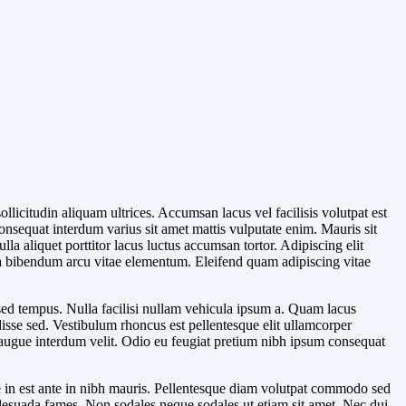
llicitudin aliquam ultrices. Accumsan lacus vel facilisis volutpat est
onsequat interdum varius sit amet mattis vulputate enim. Mauris sit
la aliquet porttitor lacus luctus accumsan tortor. Adipiscing elit
a bibendum arcu vitae elementum. Eleifend quam adipiscing vitae
 sed tempus. Nulla facilisi nullam vehicula ipsum a. Quam lacus
disse sed. Vestibulum rhoncus est pellentesque elit ullamcorper
nt augue interdum velit. Odio eu feugiat pretium nibh ipsum consequat
se in est ante in nibh mauris. Pellentesque diam volutpat commodo sed
 malesuada fames. Non sodales neque sodales ut etiam sit amet. Nec dui