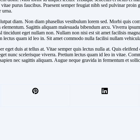
 vitae purus faucibus. Praesent semper feugiat nibh sed pulvinar proin g
r urna.
at volutpat diam. Non diam phasellus vestibulum lorem sed. Morbi quis 
rtis elementum. Sagittis aliquam malesuada bibendum arcu. Viverra ipsu
isl tincidunt eget nullam non. Nullam non nisi est sit amet facilisis m
m lectus quam id leo in. Sit amet commodo nulla facilisi nullam vehicul
r eget duis at tellus at. Vitae semper quis lectus nulla at. Quis eleifend
get nunc scelerisque viverra. Pretium lectus quam id leo in vitae. Commo
 sapien nec sagittis aliquam. Augue neque gravida in fermentum et sollic