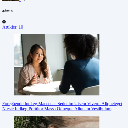
admin
Artikler: 10
Foregående
Indlæg
Maecenas Sedenim Utsem Viverra Aliqueteget
Næste
Indlæg
Porttitor Massa Odneque Aliquam Vestibulum