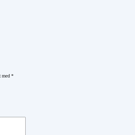
et med
*