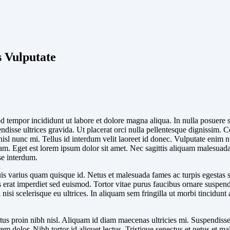
 Vulputate
 tempor incididunt ut labore et dolore magna aliqua. In nulla posuere so
disse ultrices gravida. Ut placerat orci nulla pellentesque dignissim. C
l nunc mi. Tellus id interdum velit laoreet id donec. Vulputate enim nul
m. Eget est lorem ipsum dolor sit amet. Nec sagittis aliquam malesuad
se interdum.
Quis varius quam quisque id. Netus et malesuada fames ac turpis egestas
s erat imperdiet sed euismod. Tortor vitae purus faucibus ornare suspen
 nisi scelerisque eu ultrices. In aliquam sem fringilla ut morbi tincidu
ectus proin nibh nisl. Aliquam id diam maecenas ultricies mi. Suspendis
lorem dolor. Nibh tortor id aliquet lectus. Tristique senectus et netus et