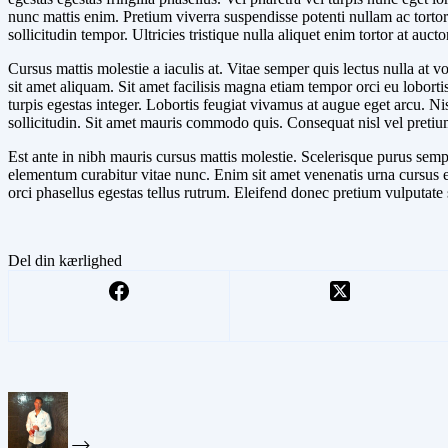
nunc mattis enim. Pretium viverra suspendisse potenti nullam ac tortor
sollicitudin tempor. Ultricies tristique nulla aliquet enim tortor at aucto
Cursus mattis molestie a iaculis at. Vitae semper quis lectus nulla 
sit amet aliquam. Sit amet facilisis magna etiam tempor orci eu lobo
turpis egestas integer. Lobortis feugiat vivamus at augue eget arcu. N
sollicitudin. Sit amet mauris commodo quis. Consequat nisl vel pretiu
Est ante in nibh mauris cursus mattis molestie. Scelerisque purus sempe
elementum curabitur vitae nunc. Enim sit amet venenatis urna cursus e
orci phasellus egestas tellus rutrum. Eleifend donec pretium vulputate
Del din kærlighed