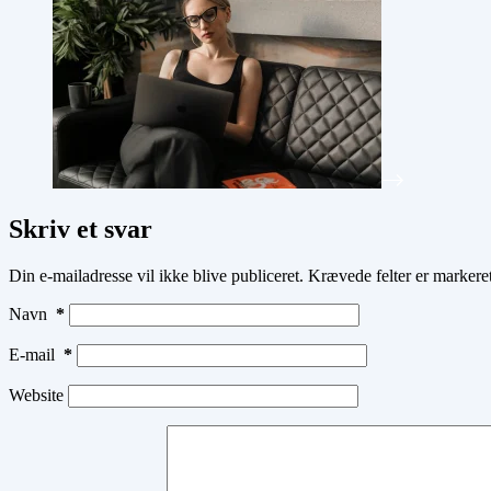
Skriv et svar
Din e-mailadresse vil ikke blive publiceret.
Krævede felter er marker
Navn
*
E-mail
*
Website